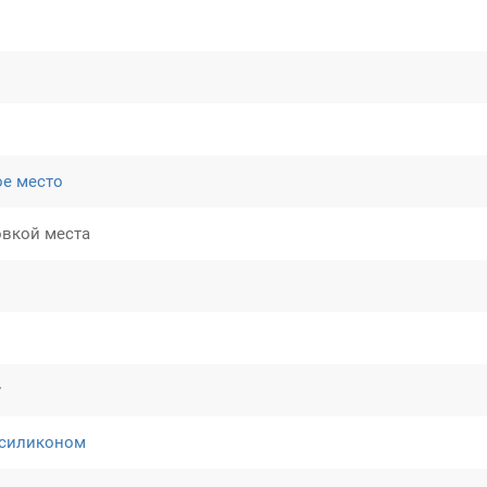
ое место
овкой места
у
 силиконом