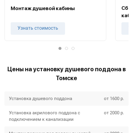
Сбо
Монтаж душевой кабины
каб
Узнать стоимость
У
Цены на установку душевого поддона в
Томске
Установка душевого поддона
от 1600 р.
Установка акрилового поддона с
от 2000 р.
подключением к канализации