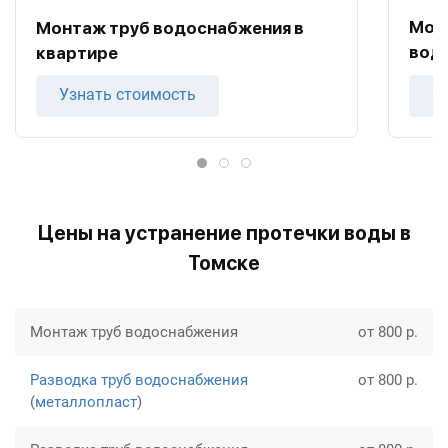
Мон
Монтаж труб водоснабжения в
вод
квартире
Узнать стоимость
У
Цены на устранение протечки воды в
Томске
Монтаж труб водоснабжения
от 800 р.
Разводка труб водоснабжения
от 800 р.
(
металлопласт
)