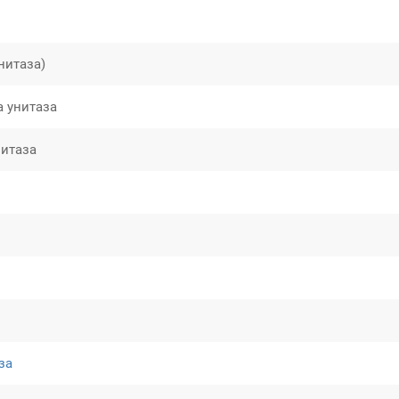
нитаза)
а унитаза
нитаза
за