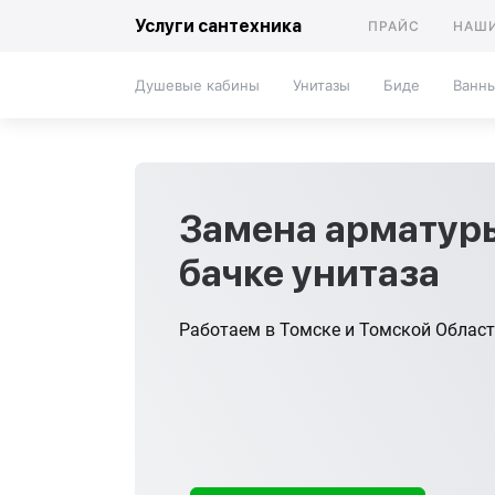
Услуги сантехника
ПРАЙС
НАШИ
Душевые кабины
Унитазы
Биде
Ванн
Замена арматур
бачке унитаза
Работаем в Томске и Томской Облас